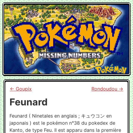
Skip to main content
To
← Goupix
Rondoudou →
Feunard
#
Feunard ( Ninetales en anglais ; キュウコン en
japonais ) est le pokémon n°38 du pokedex de
Kanto, de type Feu. Il est apparu dans la première